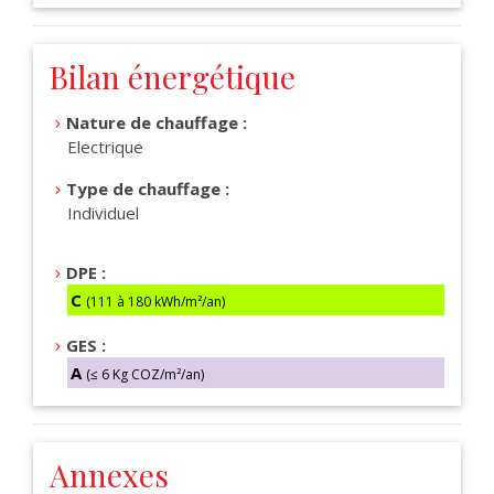
Bilan énergétique
Nature de chauffage :
Electrique
Type de chauffage :
Individuel
DPE :
C
(111 à 180 kWh/m²/an)
GES :
A
(≤ 6 Kg COZ/m²/an)
Annexes