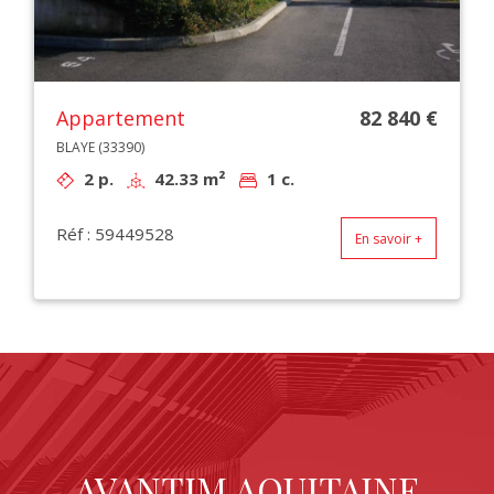
Appartement
82 840 €
BLAYE (33390)
2 p.
42.33 m²
1 c.
Réf : 59449528
En savoir +
AVANTIM AQUITAINE