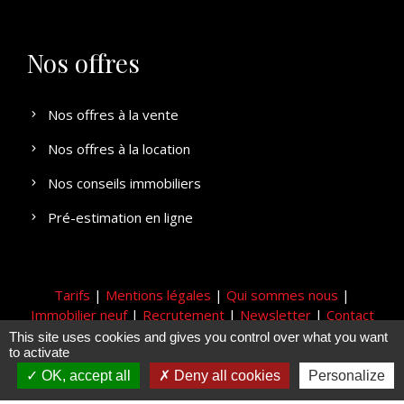
Nos offres
Nos offres à la vente
Nos offres à la location
Nos conseils immobiliers
Pré-estimation en ligne
Tarifs
|
Mentions légales
|
Qui sommes nous
|
Immobilier neuf
|
Recrutement
|
Newsletter
|
Contact
This site uses cookies and gives you control over what you want
to activate
© 2008 - 2026 Copyright. Tous droits réservés AVANTIM
AQUITAINE - Réalisation
Triclic.com™
OK, accept all
Deny all cookies
Personalize